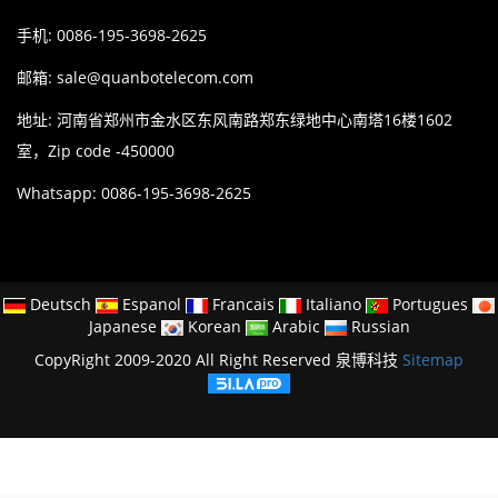
手机: 0086-195-3698-2625
邮箱:
sale@quanbotelecom.com
地址: 河南省郑州市金水区东风南路郑东绿地中心南塔16楼1602
室，Zip code -450000
Whatsapp: 0086-195-3698-2625
Deutsch
Espanol
Francais
Italiano
Portugues
Japanese
Korean
Arabic
Russian
CopyRight 2009-2020 All Right Reserved 泉博科技
Sitemap