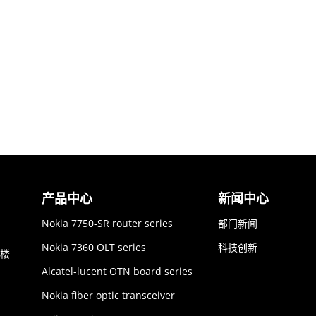
产品中心
新闻中心
Nokia 7750-SR router series
部门新闻
Nokia 7360 OLT series
科技创新
6楼
Alcatel-lucent OTN board series
Nokia fiber optic transceiver