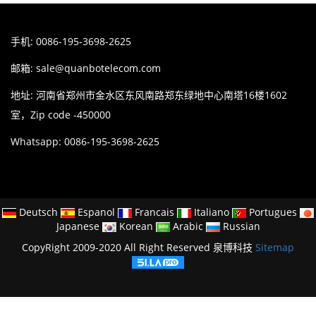
手机: 0086-195-3698-2625
邮箱:
sale@quanbotelecom.com
地址: 河南省郑州市金水区东风南路郑东绿地中心南塔16楼1602
室，Zip code -450000
Whatsapp: 0086-195-3698-2625
Deutsch
Espanol
Francais
Italiano
Portugues
Japanese
Korean
Arabic
Russian
CopyRight 2009-2020 All Right Reserved 泉博科技
Sitemap