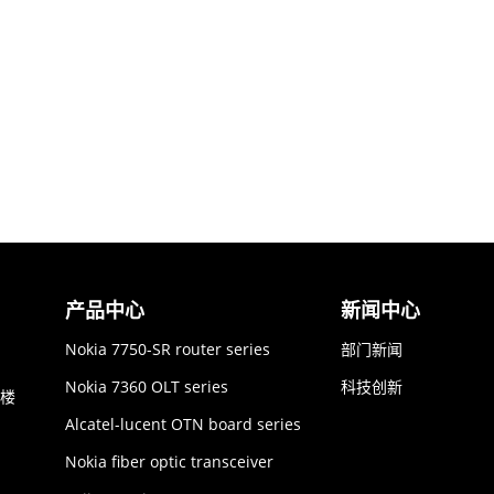
产品中心
新闻中心
Nokia 7750-SR router series
部门新闻
Nokia 7360 OLT series
科技创新
6楼
Alcatel-lucent OTN board series
Nokia fiber optic transceiver